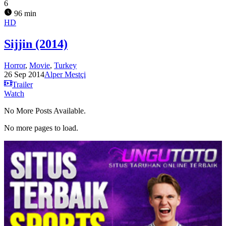
6
96 min
HD
Sijjin (2014)
Horror
,
Movie
,
Turkey
26 Sep 2014
Alper Mestçi
Trailer
Watch
No More Posts Available.
No more pages to load.