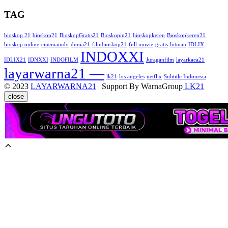
TAG
bioskop 21
bioskop21
BioskopGratis21
Bioskopin21
bioskopkeren
Bioskopkeren21
bioskop online
cinemaindo
dunia21
filmbioskop21
full movie
gratis
hitman
IDLIX
INDOXXI
IDLIX21
IDNXXI
INDOFILM
Juraganfilm
layarkaca21
layarwarna21 —
lk21
los angeles
netflix
Subtitle Indonesia
© 2023
LAYARWARNA21
| Support By WarnaGroup
LK21
close