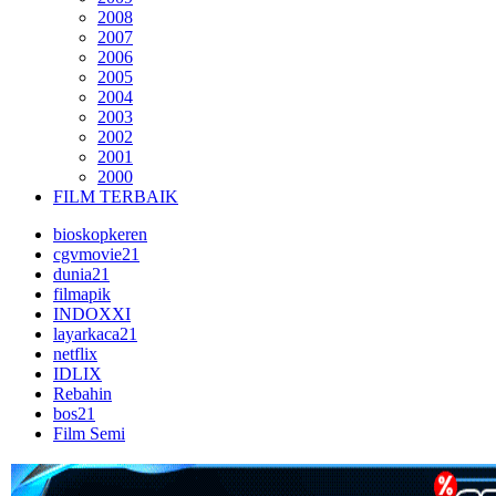
2008
2007
2006
2005
2004
2003
2002
2001
2000
FILM TERBAIK
bioskopkeren
cgvmovie21
dunia21
filmapik
INDOXXI
layarkaca21
netflix
IDLIX
Rebahin
bos21
Film Semi