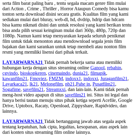
serta film barat paling baru , tentu segala macam genre film mulai
dari Action , Crime , Thriller , Horror Ataupun Comedy bisa kamu
tonton serta download disini secara gratis. Kualitas film yang kami
sediakan mulai dari bluray, web-dl, hd, dvdrip, hdrip dan hdcam
bisa kamu nikmati disini dan untuk resolusi yang kami berikan tentu
bisa anda pilih sesuai keinginan mulai dari 360p, 480p, 720p dan
1080p. Namun kami tetap menyarakan kepada seluruh penikmat
film untuk tidak menonton atau mendownload segala jenis film
bajakan dan kami sarankan untuk tetap membeli atau nonton film
resmi yang memiliki lisensi dari pihak terkait.
LAYARWARNA21
Tidak pernah bekerja sama atau memiliki
hubungan kerja dengan situs streaming online
Ganool
,
rebahin
,
cgvindo
,
bioskopkeren
,
cinemaindo
,
dunia21
,
filmapik
,
kawanfilm21
,
Fmoviez
,
FMZM
,
indoxx1
,
indoxxi
,
Juraganfilm21
,
Layarkaca21
,
lk21
,
Melongfilm
,
nb21
,
Pahe in
,
Pusatfilm21
,
Sogafime
,
savefilm21
,
Streamxxi
, dan lain-lain. Kami tidak pernah
meng-host video apapun di situs
savefilm21
ini. Situs ini legal dan
hanya berisi tautan menuju situs pihak ketiga seperti Acefile, Google
Drive, Uptobox, Racaty, Openload, Zippyshare, Rapidvideo, dan
lainnya.
LAYARWARNA21
Tidak bertanggung jawab atas segala aspek
tentang kepatuhan, hak cipta, legalitas, kesopanan, atau aspek lain
dari konten situs streaming film online lainnya.