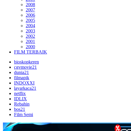
2008
2007
2006
2005
2004
2003
2002
2001
2000
FILM TERBAIK
bioskopkeren
cgvmovie21
dunia21
filmapik
INDOXXI
layarkaca21
netflix
IDLIX
Rebahin
bos21
Film Semi