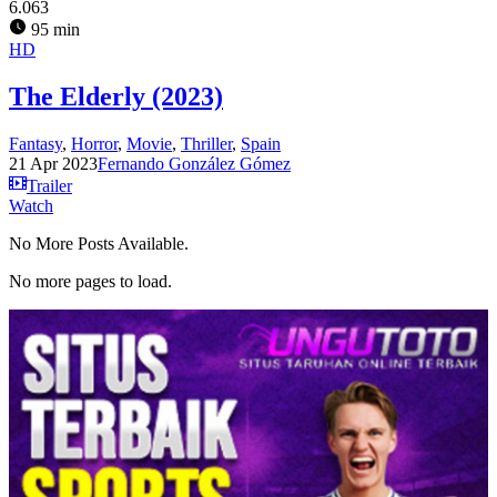
6.063
95 min
HD
The Elderly (2023)
Fantasy
,
Horror
,
Movie
,
Thriller
,
Spain
21 Apr 2023
Fernando González Gómez
Trailer
Watch
No More Posts Available.
No more pages to load.