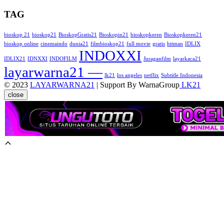
TAG
bioskop 21
bioskop21
BioskopGratis21
Bioskopin21
bioskopkeren
Bioskopkeren21
bioskop online
cinemaindo
dunia21
filmbioskop21
full movie
gratis
hitman
IDLIX
INDOXXI
IDLIX21
IDNXXI
INDOFILM
Juraganfilm
layarkaca21
layarwarna21 —
lk21
los angeles
netflix
Subtitle Indonesia
© 2023
LAYARWARNA21
| Support By WarnaGroup
LK21
close