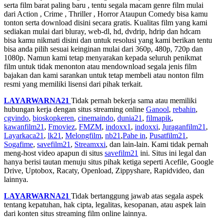
serta film barat paling baru , tentu segala macam genre film mulai
dari Action , Crime , Thriller , Horror Ataupun Comedy bisa kamu
tonton serta download disini secara gratis. Kualitas film yang kami
sediakan mulai dari bluray, web-dl, hd, dvdrip, hdrip dan hdcam
bisa kamu nikmati disini dan untuk resolusi yang kami berikan tentu
bisa anda pilih sesuai keinginan mulai dari 360p, 480p, 720p dan
1080p. Namun kami tetap menyarakan kepada seluruh penikmat
film untuk tidak menonton atau mendownload segala jenis film
bajakan dan kami sarankan untuk tetap membeli atau nonton film
resmi yang memiliki lisensi dari pihak terkait.
LAYARWARNA21
Tidak pernah bekerja sama atau memiliki
hubungan kerja dengan situs streaming online
Ganool
,
rebahin
,
cgvindo
,
bioskopkeren
,
cinemaindo
,
dunia21
,
filmapik
,
kawanfilm21
,
Fmoviez
,
FMZM
,
indoxx1
,
indoxxi
,
Juraganfilm21
,
Layarkaca21
,
lk21
,
Melongfilm
,
nb21
,
Pahe in
,
Pusatfilm21
,
Sogafime
,
savefilm21
,
Streamxxi
, dan lain-lain. Kami tidak pernah
meng-host video apapun di situs
savefilm21
ini. Situs ini legal dan
hanya berisi tautan menuju situs pihak ketiga seperti Acefile, Google
Drive, Uptobox, Racaty, Openload, Zippyshare, Rapidvideo, dan
lainnya.
LAYARWARNA21
Tidak bertanggung jawab atas segala aspek
tentang kepatuhan, hak cipta, legalitas, kesopanan, atau aspek lain
dari konten situs streaming film online lainnya.